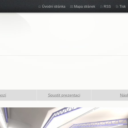
Úvodní stránka
Mapa stránek
RSS
Tisk
hozí
Spustit prezentaci
Násl