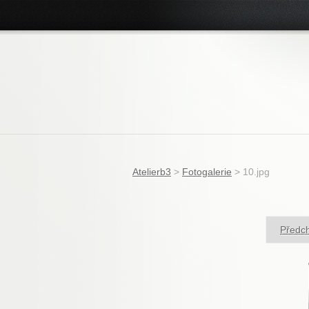
Atelierb3
>
Fotogalerie
>
10.jpg
Předc